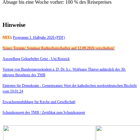
Absage bis eine Woche vorher: 100 % des Reisepreises
Hinweise
NEU
:
Programm 1. Halbjahr 2026 (PDF)
Neuer Termin: Seminar Kulturbotschafter auf 12.09.2026 verschoben!
Ausstellung Geknebelter Geist - Uni Rostock
Vortrag von Bundestagspräsident a. D. Dr. h.c. Wolfgang Thierse anlässlich des 30-
jährigen Bestehens des TMB
Eintreten für Demokratie -
Gemeinsames Wort der katholischen nordostdeutschen Bischöfe
vom 19.01.24
Erwachsenenbildung für Kirche und Gesellschaft
Schutzkonzept des TMB /
Zertifikat zum Schutzkonzept