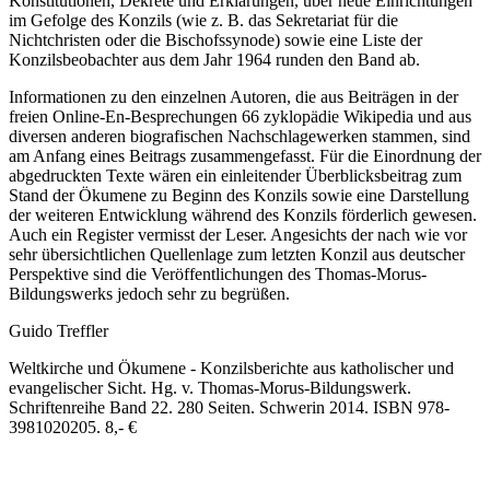
Konstitutionen, Dekrete und Erklärungen, über neue Einrichtungen
im Gefolge des Konzils (wie z. B. das Sekretariat für die
Nichtchristen oder die Bischofssynode) sowie eine Liste der
Konzilsbeobachter aus dem Jahr 1964 runden den Band ab.
Informationen zu den einzelnen Autoren, die aus Beiträgen in der
freien Online-En-Besprechungen 66 zyklopädie Wikipedia und aus
diversen anderen biografischen Nachschlagewerken stammen, sind
am Anfang eines Beitrags zusammengefasst. Für die Einordnung der
abgedruckten Texte wären ein einleitender Überblicksbeitrag zum
Stand der Ökumene zu Beginn des Konzils sowie eine Darstellung
der weiteren Entwicklung während des Konzils förderlich gewesen.
Auch ein Register vermisst der Leser. Angesichts der nach wie vor
sehr übersichtlichen Quellenlage zum letzten Konzil aus deutscher
Perspektive sind die Veröffentlichungen des Thomas-Morus-
Bildungswerks jedoch sehr zu begrüßen.
Guido Treffler
Weltkirche und Ökumene - Konzilsberichte aus katholischer und
evangelischer Sicht. Hg. v. Thomas-Morus-Bildungswerk.
Schriftenreihe Band 22. 280 Seiten. Schwerin 2014. ISBN
978-
3981020205.
8,- €