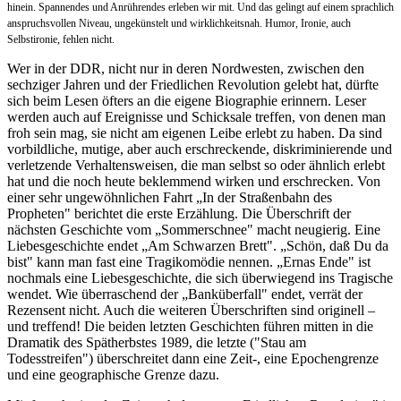
hinein. Spannendes und Anrührendes erleben wir mit. Und das gelingt auf einem sprachlich
anspruchsvollen Niveau, ungekünstelt und wirklichkeitsnah. Humor, Ironie, auch
Selbstironie, fehlen nicht.
Wer in der DDR, nicht nur in deren Nordwesten, zwischen den
sechziger Jahren und der Friedlichen Revolution gelebt hat, dürfte
sich beim Lesen öfters an die eigene Biographie erinnern. Leser
werden auch auf Ereignisse und Schicksale treffen, von denen man
froh sein mag, sie nicht am eigenen Leibe erlebt zu haben. Da sind
vorbildliche, mutige, aber auch erschreckende, diskriminierende und
verletzende Verhaltensweisen, die man selbst so oder ähnlich erlebt
hat und die noch heute beklemmend wirken und erschrecken. Von
einer sehr ungewöhnlichen Fahrt „In der Straßenbahn des
Propheten" berichtet die erste Erzählung. Die Überschrift der
nächsten Geschichte vom „Sommerschnee" macht neugierig. Eine
Liebesgeschichte endet „Am Schwarzen Brett". „Schön, daß Du da
bist" kann man fast eine Tragikomödie nennen. „Ernas Ende" ist
nochmals eine Liebesgeschichte, die sich überwiegend ins Tragische
wendet. Wie überraschend der „Banküberfall" endet, verrät der
Rezensent nicht. Auch die weiteren Überschriften sind originell –
und treffend! Die beiden letzten Geschichten führen mitten in die
Dramatik des Spätherbstes 1989, die letzte ("Stau am
Todesstreifen") überschreitet dann eine Zeit-, eine Epochengrenze
und eine geographische Grenze dazu.