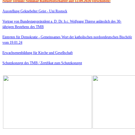
Neuer Termin: Seminar Kulturbotschafter auf 12.09.2026 verschoben!
Ausstellung Geknebelter Geist - Uni Rostock
Vortrag von Bundestagspräsident a. D. Dr. h.c. Wolfgang Thierse anlässlich des 30-
jährigen Bestehens des TMB
Eintreten für Demokratie -
Gemeinsames Wort der katholischen nordostdeutschen Bischöfe
vom 19.01.24
Erwachsenenbildung für Kirche und Gesellschaft
Schutzkonzept des TMB /
Zertifikat zum Schutzkonzept