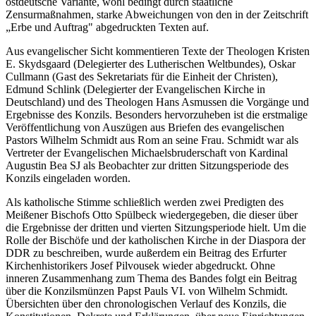
ostdeutsche Variante, wohl bedingt durch staatliche
Zensurmaßnahmen, starke Abweichungen von den in der Zeitschrift
„Erbe und Auftrag" abgedruckten Texten auf.
Aus evangelischer Sicht kommentieren Texte der Theologen Kristen
E. Skydsgaard (Delegierter des Lutherischen Weltbundes), Oskar
Cullmann (Gast des Sekretariats für die Einheit der Christen),
Edmund Schlink (Delegierter der Evangelischen Kirche in
Deutschland) und des Theologen Hans Asmussen die Vorgänge und
Ergebnisse des Konzils. Besonders hervorzuheben ist die erstmalige
Veröffentlichung von Auszügen aus Briefen des evangelischen
Pastors Wilhelm Schmidt aus Rom an seine Frau. Schmidt war als
Vertreter der Evangelischen Michaelsbruderschaft von Kardinal
Augustin Bea SJ als Beobachter zur dritten Sitzungsperiode des
Konzils eingeladen worden.
Als katholische Stimme schließlich werden zwei Predigten des
Meißener Bischofs Otto Spülbeck wiedergegeben, die dieser über
die Ergebnisse der dritten und vierten Sitzungsperiode hielt. Um die
Rolle der Bischöfe und der katholischen Kirche in der Diaspora der
DDR zu beschreiben, wurde außerdem ein Beitrag des Erfurter
Kirchenhistorikers Josef Pilvousek wieder abgedruckt. Ohne
inneren Zusammenhang zum Thema des Bandes folgt ein Beitrag
über die Konzilsmünzen Papst Pauls VI. von Wilhelm Schmidt.
Übersichten über den chronologischen Verlauf des Konzils, die