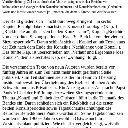
Veröffentlichung: Ziel ist es, durch den Abdruck zeitgenössischer Berichte von
katholischen und evangelischen Konzilsteilnehmern und Konzilsbeobachtern „Gedanken,
Worte und Kräfte wieder präsent [zu] machen, die damals Kirche und Welt bewegten".
Der Band gliedert sich – nicht durchweg stringent – in sechs
Kapitel. Er folgt dabei zunächst der Konzilschronologie (Kap. 1:
„Rückblicke auf die ersten beiden Konzilsjahre"; Kap. 2: „Berichte
von der dritten Sitzungsperiode"; Kap. 3: „Berichte von der vierten
Sitzungsperiode"). Daran schließt sich ein Kapitel an mit Texten aus
der Zeit nach dem Ende des Konzils („Nachklänge vom Konzil").
Das fünfte Kap. ist überschrieben mit „Verlauf und Ergebnisse [des]
Konzils", dem als sechstes Kap. der „Anhang" folgt.
Die versammelten Texte von neun Autoren wurden bereits vor
fünfzig Jahren an zum Teil nicht mehr leicht greifbarer Stelle
publiziert, zum Teil stammen sie aus der im Heinrich-Theissing-
Institut aufbewahrten Überlieferung des Erzbischöflichen Amts
Schwerin und aus Privatbesitz. Ein Auszug aus der Ansprache Papst
Pauls VI. bei der Eröffnung der zweiten Sitzungsperiode zum
Thema „Konzil und Einheit der Christen" führt in die Thematik des
Bandes ein. Daran schließen sich ein Rückblick auf die ersten
beiden Konzilsperioden sowie Tagebuchaufzeichnungen des
Beuroner Benediktiners Paulus Gordan an. Seine Tagebuchnotizen
wurden in den 1960er Jahren sowohl in Ostwie auch in
Westdeutschland publiziert. Wie ein Textvergleich zeigt, weist die