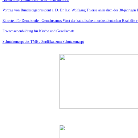
Vortrag von Bundestagspräsident a. D. Dr. h.c. Wolfgang Thierse anlässlich des 30-jährige
Eintreten für Demokratie -
Gemeinsames Wort der katholischen nordostdeutschen Bischöfe 
Erwachsenenbildung für Kirche und Gesellschaft
Schutzkonzept des TMB /
Zertifikat zum Schutzkonzept