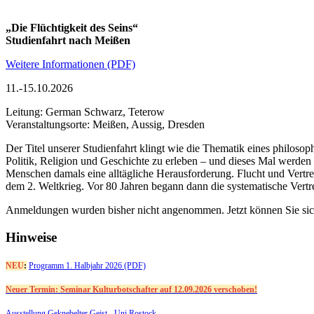
„Die Flüchtigkeit des Seins“
Studienfahrt nach Meißen
Weitere Informationen (PDF)
11.-15.10.2026
Leitung: German Schwarz, Teterow
Veranstaltungsorte: Meißen, Aussig, Dresden
Der Titel unserer Studienfahrt klingt wie die Thematik eines philoso
Politik, Religion und Geschichte zu erleben – und dieses Mal werden 
Menschen damals eine alltägliche Herausforderung. Flucht und Vertr
dem 2. Weltkrieg. Vor 80 Jahren begann dann die systematische Vert
Anmeldungen wurden bisher nicht angenommen. Jetzt können Sie sic
Hinweise
NEU
:
Programm 1. Halbjahr 2026 (PDF)
Neuer Termin: Seminar Kulturbotschafter auf 12.09.2026 verschoben!
Ausstellung Geknebelter Geist - Uni Rostock