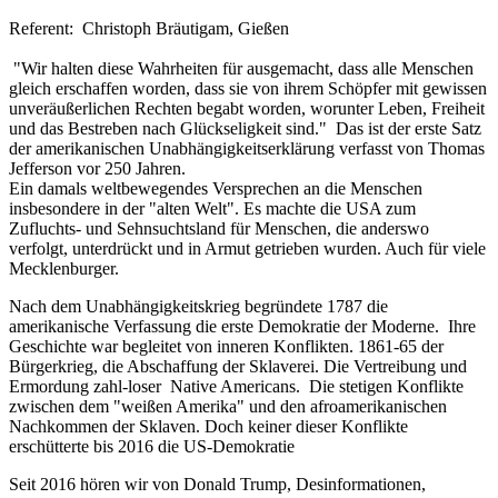
Referent: Christoph Bräutigam, Gießen
"Wir halten diese Wahrheiten für ausgemacht, dass alle Menschen
gleich erschaffen worden, dass sie von ihrem Schöpfer mit gewissen
unveräußerlichen Rechten begabt worden, worunter Leben, Freiheit
und das Bestreben nach Glückseligkeit sind." Das ist der erste Satz
der amerikanischen Unabhängigkeitserklärung verfasst von Thomas
Jefferson vor 250 Jahren.
Ein damals weltbewegendes Versprechen an die Menschen
insbesondere in der "alten Welt". Es machte die USA zum
Zufluchts- und Sehnsuchtsland für Menschen, die anderswo
verfolgt, unterdrückt und in Armut getrieben wurden. Auch für viele
Mecklenburger.
Nach dem Unabhängigkeitskrieg begründete 1787 die
amerikanische Verfassung die erste Demokratie der Moderne. Ihre
Geschichte war begleitet von inneren Konflikten. 1861-65 der
Bürgerkrieg, die Abschaffung der Sklaverei. Die Vertreibung und
Ermordung zahl-loser Native Americans. Die stetigen Konflikte
zwischen dem "weißen Amerika" und den afroamerikanischen
Nachkommen der Sklaven. Doch keiner dieser Konflikte
erschütterte bis 2016 die US-Demokratie
Seit 2016 hören wir von Donald Trump, Desinformationen,