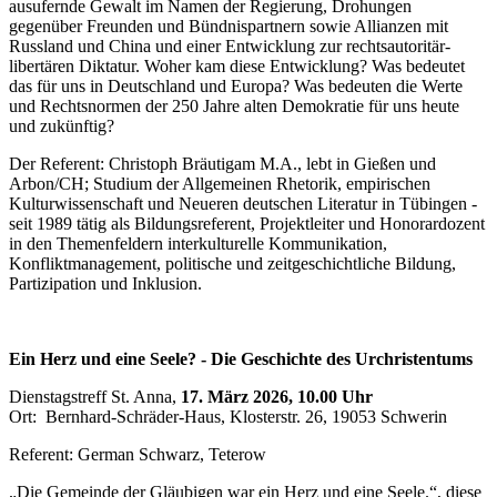
ausufernde Gewalt im Namen der Regierung, Drohungen
gegenüber Freunden und Bündnispartnern sowie Allianzen mit
Russland und China und einer Entwicklung zur rechtsautoritär-
libertären Diktatur. Woher kam diese Entwicklung? Was bedeutet
das für uns in Deutschland und Europa? Was bedeuten die Werte
und Rechtsnormen der 250 Jahre alten Demokratie für uns heute
und zukünftig?
Der Referent: Christoph Bräutigam M.A., lebt in Gießen und
Arbon/CH; Studium der Allgemeinen Rhetorik, empirischen
Kulturwissenschaft und Neueren deutschen Literatur in Tübingen -
seit 1989 tätig als Bildungsreferent, Projektleiter und Honorardozent
in den Themenfeldern interkulturelle Kommunikation,
Konfliktmanagement, politische und zeitgeschichtliche Bildung,
Partizipation und Inklusion.
Ein Herz und eine Seele? - Die Geschichte des Urchristentums
Dienstagstreff St. Anna,
17. März 2026, 10.00 Uhr
Ort: Bernhard-Schräder-Haus, Klosterstr. 26, 19053 Schwerin
Referent: German Schwarz, Teterow
„Die Gemeinde der Gläubigen war ein Herz und eine Seele.“, diese