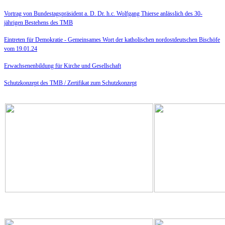
Vortrag von Bundestagspräsident a. D. Dr. h.c. Wolfgang Thierse anlässlich des 30-
jährigen Bestehens des TMB
Eintreten für Demokratie -
Gemeinsames Wort der katholischen nordostdeutschen Bischöfe
vom 19.01.24
Erwachsenenbildung für Kirche und Gesellschaft
Schutzkonzept des TMB /
Zertifikat zum Schutzkonzept