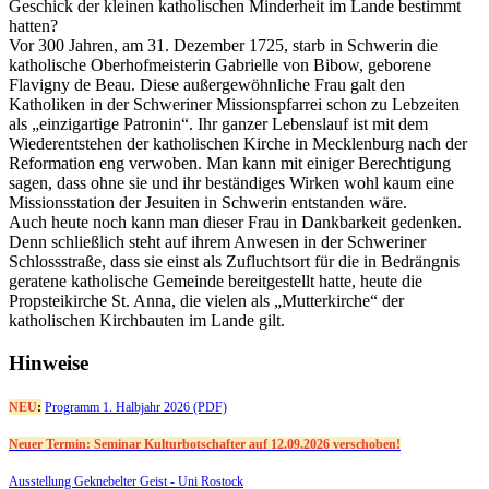
Geschick der kleinen katholischen Minderheit im Lande bestimmt
hatten?
Vor 300 Jahren, am 31. Dezember 1725, starb in Schwerin die
katholische Oberhofmeisterin Gabrielle von Bibow, geborene
Flavigny de Beau. Diese außergewöhnliche Frau galt den
Katholiken in der Schweriner Missionspfarrei schon zu Lebzeiten
als „einzigartige Patronin“. Ihr ganzer Lebenslauf ist mit dem
Wiederentstehen der katholischen Kirche in Mecklenburg nach der
Reformation eng verwoben. Man kann mit einiger Berechtigung
sagen, dass ohne sie und ihr beständiges Wirken wohl kaum eine
Missionsstation der Jesuiten in Schwerin entstanden wäre.
Auch heute noch kann man dieser Frau in Dankbarkeit gedenken.
Denn schließlich steht auf ihrem Anwesen in der Schweriner
Schlossstraße, dass sie einst als Zufluchtsort für die in Bedrängnis
geratene katholische Gemeinde bereitgestellt hatte, heute die
Propsteikirche St. Anna, die vielen als „Mutterkirche“ der
katholischen Kirchbauten im Lande gilt.
Hinweise
NEU
:
Programm 1. Halbjahr 2026 (PDF)
Neuer Termin: Seminar Kulturbotschafter auf 12.09.2026 verschoben!
Ausstellung Geknebelter Geist - Uni Rostock