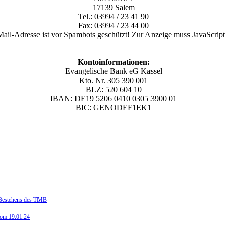
17139 Salem
Tel.: 03994 / 23 41 90
Fax: 03994 / 23 44 00
ail-Adresse ist vor Spambots geschützt! Zur Anzeige muss JavaScript e
Kontoinformationen:
Evangelische Bank eG Kassel
Kto. Nr. 305 390 001
BLZ: 520 604 10
IBAN
: DE19 5206 0410 0305 3900 01
BIC: GENODEF1EK1
n Bestehens des TMB
vom 19.01.24