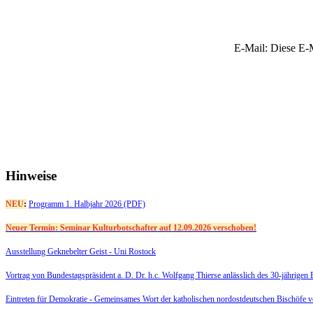
E-Mail:
Diese E-M
Hinweise
NEU
:
Programm 1. Halbjahr 2026 (PDF)
Neuer Termin: Seminar Kulturbotschafter auf 12.09.2026 verschoben!
Ausstellung Geknebelter Geist - Uni Rostock
Vortrag von Bundestagspräsident a. D. Dr. h.c. Wolfgang Thierse anlässlich des 30-jährige
Eintreten für Demokratie -
Gemeinsames Wort der katholischen nordostdeutschen Bischöfe 