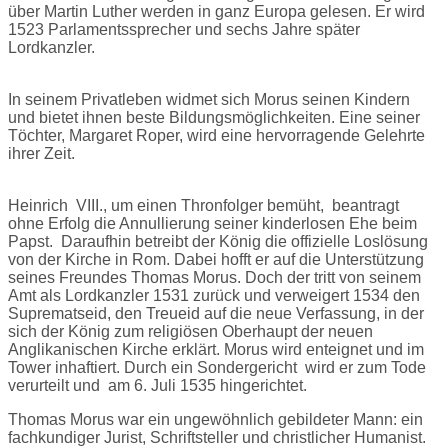
über Martin Luther werden in ganz Europa gelesen. Er wird
1523 Parlamentssprecher und sechs Jahre später
Lordkanzler.
In seinem Privatleben widmet sich Morus seinen Kindern
und bietet ihnen beste Bildungsmöglichkeiten. Eine seiner
Töchter, Margaret Roper, wird eine hervorragende Gelehrte
ihrer Zeit.
Heinrich VIII., um einen Thronfolger bemüht, beantragt
ohne Erfolg die Annullierung seiner kinderlosen Ehe beim
Papst. Daraufhin betreibt der König die offizielle Loslösung
von der Kirche in Rom. Dabei hofft er auf die Unterstützung
seines Freundes Thomas Morus. Doch der tritt von seinem
Amt als Lordkanzler 1531 zurück und verweigert 1534 den
Suprematseid, den Treueid auf die neue Verfassung, in der
sich der König zum religiösen Oberhaupt der neuen
Anglikanischen Kirche erklärt. Morus wird enteignet und im
Tower inhaftiert. Durch ein Sondergericht wird er zum Tode
verurteilt und am 6. Juli 1535 hingerichtet.
Thomas Morus war ein ungewöhnlich gebildeter Mann: ein
fachkundiger Jurist, Schriftsteller und christlicher Humanist.