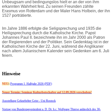
Unbeugsam und bedingungslos hielt er an der von ihm
erkannten Wahrheit fest. Zu seinen Freunden zählte
Erasmus von Rotterdam und der Maler Hans Holbein, der ihn
1527 porträtierte.
Im Jahre 1886 erfolgte die Seligsprechung und 1935 die
Heiligsprechung durch die Katholische Kirche. Papst
Johannes Paul II. bezeichnete ihn im Jahr 2000 als Patron
der Regierenden und der Politiker. Sein Gedenktag ist in der
Katholischen Kirche der 22. Juni, während die Anglikaner
nach altem Julianischem Kalender sein Gedenken am 6. Juli
feiern.
Hinweise
NEU
:
Programm 1. Halbjahr 2026 (PDF)
Neuer Termin: Seminar Kulturbotschafter auf 12.09.2026 verschoben!
Ausstellung Geknebelter Geist - Uni Rostock
Vortrag von Bundestagspräsident a. D. Dr. h.c. Wolfgang Thierse anlässlich des 30-