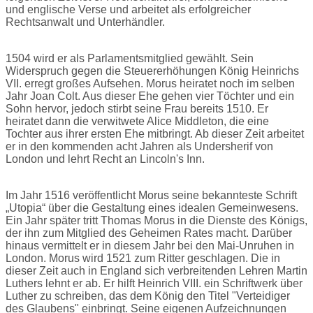
und englische Verse und arbeitet als erfolgreicher
Rechtsanwalt und Unterhändler.
1504 wird er als Parlamentsmitglied gewählt. Sein
Widerspruch gegen die Steuererhöhungen König Heinrichs
VII. erregt großes Aufsehen. Morus heiratet noch im selben
Jahr Joan Colt. Aus dieser Ehe gehen vier Töchter und ein
Sohn hervor, jedoch stirbt seine Frau bereits 1510. Er
heiratet dann die verwitwete Alice Middleton, die eine
Tochter aus ihrer ersten Ehe mitbringt. Ab dieser Zeit arbeitet
er in den kommenden acht Jahren als Undersherif von
London und lehrt Recht an Lincoln's Inn.
Im Jahr 1516 veröffentlicht Morus seine bekannteste Schrift
„Utopia“ über die Gestaltung eines idealen Gemeinwesens.
Ein Jahr später tritt Thomas Morus in die Dienste des Königs,
der ihn zum Mitglied des Geheimen Rates macht. Darüber
hinaus vermittelt er in diesem Jahr bei den Mai-Unruhen in
London. Morus wird 1521 zum Ritter geschlagen. Die in
dieser Zeit auch in England sich verbreitenden Lehren Martin
Luthers lehnt er ab. Er hilft Heinrich VIII. ein Schriftwerk über
Luther zu schreiben, das dem König den Titel "Verteidiger
des Glaubens" einbringt. Seine eigenen Aufzeichnungen